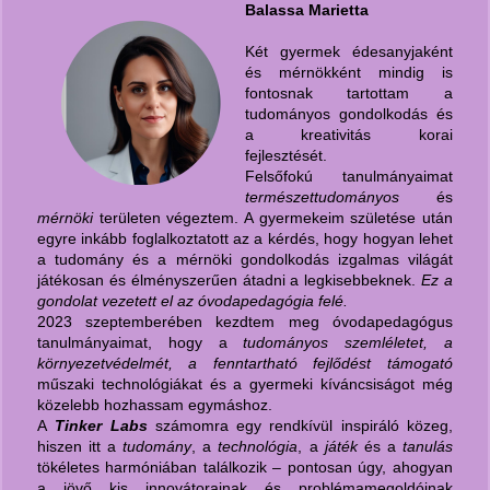
Balassa Marietta
Két gyermek édesanyjaként
és mérnökként mindig is
fontosnak tartottam a
tudományos gondolkodás és
a kreativitás korai
fejlesztését.
Felsőfokú tanulmányaimat
természettudományos
és
mérnöki
területen végeztem. A gyermekeim születése után
egyre inkább foglalkoztatott az a kérdés, hogy hogyan lehet
a tudomány és a mérnöki gondolkodás izgalmas világát
játékosan és élményszerűen átadni a legkisebbeknek.
Ez a
gondolat vezetett el az óvodapedagógia felé.
2023 szeptemberében kezdtem meg óvodapedagógus
tanulmányaimat, hogy a
tudományos szemléletet, a
környezetvédelmét, a fenntartható fejlődést támogató
műszaki technológiákat és a gyermeki kíváncsiságot még
közelebb hozhassam egymáshoz.
A
Tinker Labs
számomra egy rendkívül inspiráló közeg,
hiszen itt a
tudomány
, a
technológia
, a
játék
és a
tanulás
tökéletes harmóniában találkozik – pontosan úgy, ahogyan
a jövő kis innovátorainak és problémamegoldóinak