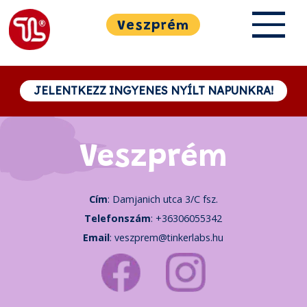
Veszprém
JELENTKEZZ INGYENES NYÍLT NAPUNKRA!
Veszprém
Cím
: Damjanich utca 3/C fsz.
Telefonszám
: +36306055342
Email
:
veszprem@tinkerlabs.hu