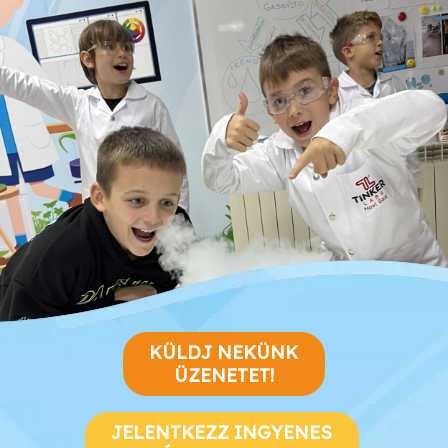
KÜLDJ NEKÜNK
ÜZENETET!
JELENTKEZZ INGYENES