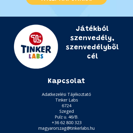
Játékból
szenvedély,
szenvedélyből
cél
Kapcsolat
Adatkezelési Tájékoztató
Tinker Labs
6724
Szeged
Pulz u. 46/B.
+36 62 800 323
magyarorszag@tinkerlabs.hu