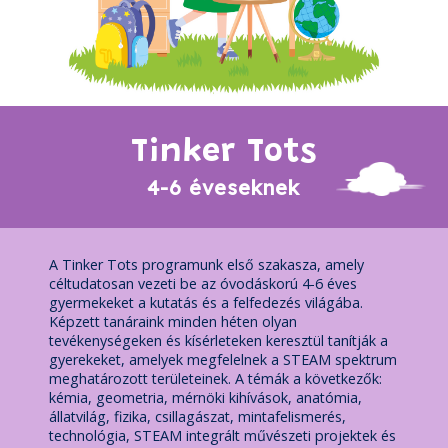
Tinker Tots
4-6 éveseknek
A Tinker Tots programunk első szakasza, amely
céltudatosan vezeti be az óvodáskorú 4-6 éves
gyermekeket a kutatás és a felfedezés világába.
Képzett tanáraink minden héten olyan
tevékenységeken és kísérleteken keresztül tanítják a
gyerekeket, amelyek megfelelnek a STEAM spektrum
meghatározott területeinek. A témák a következők:
kémia, geometria, mérnöki kihívások, anatómia,
állatvilág, fizika, csillagászat, mintafelismerés,
technológia, STEAM integrált művészeti projektek és