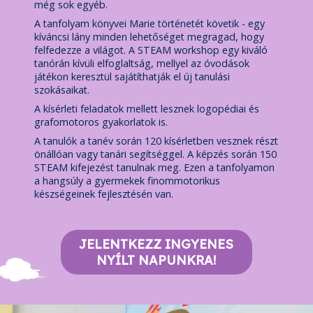
még sok egyéb.
A tanfolyam könyvei Marie történetét követik - egy
kíváncsi lány minden lehetőséget megragad, hogy
felfedezze a világot. A STEAM workshop egy kiváló
tanórán kívüli elfoglaltság, mellyel az óvodások
játékon keresztül sajátíthatják el új tanulási
szokásaikat.
A kísérleti feladatok mellett lesznek logopédiai és
grafomotoros gyakorlatok is.
A tanulók a tanév során 120 kísérletben vesznek részt
önállóan vagy tanári segítséggel. A képzés során 150
STEAM kifejezést tanulnak meg. Ezen a tanfolyamon
a hangsúly a gyermekek finommotorikus
készségeinek fejlesztésén van.
JELENTKEZZ INGYENES
NYÍLT NAPUNKRA!