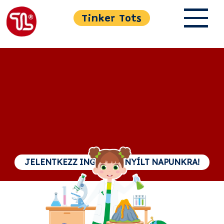
Tinker Tots
JELENTKEZZ INGYENES NYÍLT NAPUNKRA!