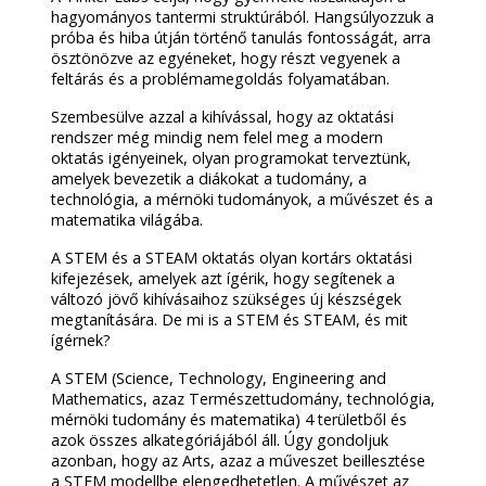
hagyományos tantermi struktúrából. Hangsúlyozzuk a
próba és hiba útján történő tanulás fontosságát, arra
ösztönözve az egyéneket, hogy részt vegyenek a
feltárás és a problémamegoldás folyamatában.
Szembesülve azzal a kihívással, hogy az oktatási
rendszer még mindig nem felel meg a modern
oktatás igényeinek, olyan programokat terveztünk,
amelyek bevezetik a diákokat a tudomány, a
technológia, a mérnöki tudományok, a művészet és a
matematika világába.
A STEM és a STEAM oktatás olyan kortárs oktatási
kifejezések, amelyek azt ígérik, hogy segítenek a
változó jövő kihívásaihoz szükséges új készségek
megtanítására. De mi is a STEM és STEAM, és mit
ígérnek?
A STEM (Science, Technology, Engineering and
Mathematics, azaz Természettudomány, technológia,
mérnöki tudomány és matematika) 4 területből és
azok összes alkategóriájából áll. Úgy gondoljuk
azonban, hogy az Arts, azaz a műveszet beillesztése
a STEM modellbe elengedhetetlen. A művészet az