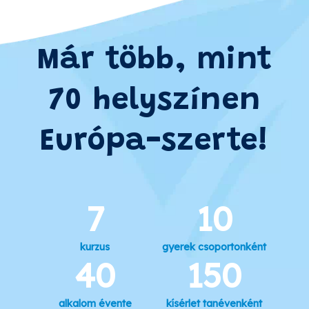
Már több, mint
70 helyszínen
Európa-szerte!
7
10
kurzus
gyerek csoportonként
40
150
alkalom évente
kísérlet tanévenként