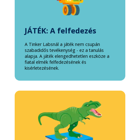
JÁTÉK: A felfedezés
A Tinker Labsnál a játék nem csupán
szabadidős tevékenység - ez a tanulás
alapja. A játék elengedhetetlen eszköze a
fiatal elmék felfedezésének és
kisérletezésének.