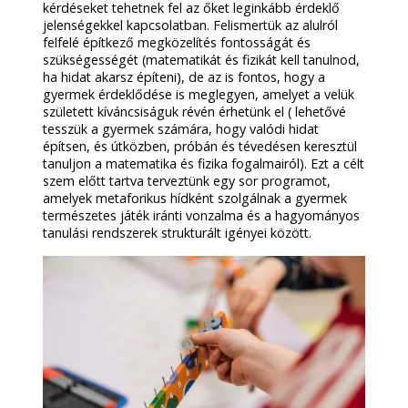
kérdéseket tehetnek fel az őket leginkább érdeklő
jelenségekkel kapcsolatban. Felismertük az alulról
felfelé építkező megközelítés fontosságát és
szükségességét (matematikát és fizikát kell tanulnod,
ha hidat akarsz építeni), de az is fontos, hogy a
gyermek érdeklődése is meglegyen, amelyet a velük
született kíváncsiságuk révén érhetünk el ( lehetővé
tesszük a gyermek számára, hogy valódi hidat
építsen, és útközben, próbán és tévedésen keresztül
tanuljon a matematika és fizika fogalmairól). Ezt a célt
szem előtt tartva terveztünk egy sor programot,
amelyek metaforikus hídként szolgálnak a gyermek
természetes játék iránti vonzalma és a hagyományos
tanulási rendszerek strukturált igényei között.