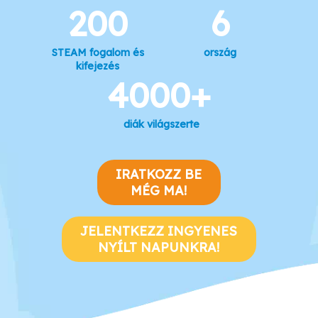
200
6
STEAM fogalom és
ország
kifejezés
4000+
diák világszerte
IRATKOZZ BE
MÉG MA!
JELENTKEZZ INGYENES
NYÍLT NAPUNKRA!