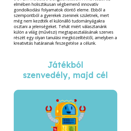
elmében holisztikusan végbemenő innovatív
gondolkodási folyamatok döntő eleme. Ebből a
szempontból a gyerekek zseninek születnek, mert
még nem kezdték el különálló tudományágakra
osztani a jelenségeket. Tehát miért választanánk
külön a világ (művészi) megtapasztalásának szerves
részét egy olyan tanulási megközelítéstől, amelyben a
kreativitás határainak feszegetése a célunk.
Játékból
szenvedély, majd cél