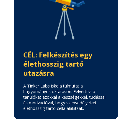
CÉL: Felkészítés egy
élethosszig tartó
utazásra
A Tinker Labs iskola túlmutat a
hagyományos oktatáson. Felvértezi a
tanulókat azokkal a készségekkel, tudással
és motivációval, hogy szenvedélyeiket
élethosszig tartó céllá alakítsák.