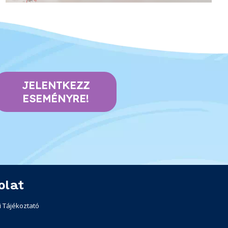
JELENTKEZZ
ESEMÉNYRE!
olat
 Tájékoztató