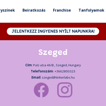
lyszínek
Beiratkozás
Franchise
Tanfolyamok
JELENTKEZZ INGYENES NYÍLT NAPUNKRA!
Szeged
Cím
: Pulz utca 46/B., Szeged, Hungary
Telefonszám
:
+3662800323
Email
:
szeged@tinkerlabs.hu