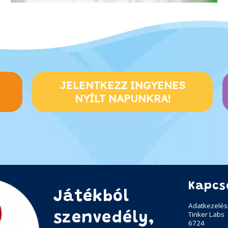
JELENTKEZZ INGYENES
NYÍLT NAPUNKRA!
Kapcs
Játékból
Adatkezelési
Tinker Labs
szenvedély,
6724