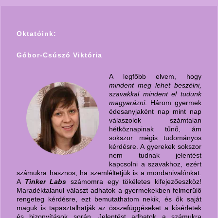
Oktatóink:
Góbor-Csúszó Viktória
A legfőbb elvem, hogy
mindent meg lehet beszélni,
szavakkal mindent el tudunk
magyarázni
. Három gyermek
édesanyjaként nap mint nap
válaszolok számtalan
hétköznapinak tűnő, ám
sokszor mégis tudományos
kérdésre. A gyerekek sokszor
nem tudnak jelentést
kapcsolni a szavakhoz, ezért
számukra hasznos, ha szemléltetjük is a mondanivalónkat.
A
Tinker Labs
számomra egy tökéletes kifejezőeszköz!
Maradéktalanul választ adhatok a gyermekekben felmerülő
rengeteg kérdésre, ezt bemutathatom nekik, és ők saját
maguk is tapasztalhatják az összefüggéseket a kísérletek
és bizonyítások során. Jelentést adhatok a számukra